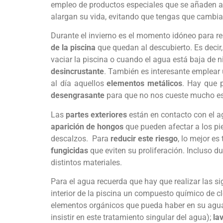
empleo de productos especiales que se añaden al 
alargan su vida, evitando que tengas que cambiar
Durante el invierno es el momento idóneo para r
de la piscina
que quedan al descubierto. Es decir
vaciar la piscina o cuando el agua está baja de niv
desincrustante
. También es interesante emplear
al día aquellos
elementos metálicos
. Hay que p
desengrasante
para que no nos cueste mucho es
Las
partes exteriores
están en contacto con el ag
aparición de hongos
que pueden afectar a los pie
descalzos. Para
reducir este riesgo
, lo mejor es
fungicidas
que eviten su proliferación. Incluso du
distintos materiales.
Para el agua recuerda que hay que realizar las s
interior de la piscina un compuesto químico de c
elementos orgánicos que pueda haber en su agu
insistir en este tratamiento singular del agua);
lav