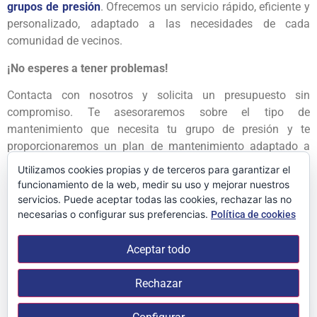
grupos de presión
. Ofrecemos un servicio rápido, eficiente y
personalizado, adaptado a las necesidades de cada
comunidad de vecinos.
¡No esperes a tener problemas!
Contacta con nosotros y solicita un presupuesto sin
compromiso. Te asesoraremos sobre el tipo de
mantenimiento que necesita tu grupo de presión y te
proporcionaremos un plan de mantenimiento adaptado a
tus necesidades.
Utilizamos cookies propias y de terceros para garantizar el
funcionamiento de la web, medir su uso y mejorar nuestros
¡Invierte en el bienestar de tu comunidad!
servicios. Puede aceptar todas las cookies, rechazar las no
necesarias o configurar sus preferencias.
Política de cookies
Un grupo de presión en buen estado es sinónimo de confort,
seguridad y ahorro. ¡Confía en Boid 24 para el
Aceptar todo
mantenimiento de grupos de presión
de tu edificio!
Contacta con nosotros para más información.
Rechazar
Tl. 963 68 81 18 o envíanos tus datos y te llamaremos lo