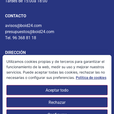
Tardes de 15:00a 18:00
CONTACTO
avisos@boid24.com
presupuestos@boid24.com
Tel. 96 368 81 18
DIRECCIÓN
Utilizamos cookies propias y de terceros para garantizar el
Periodista José Ombuena 5
funcionamiento de la web, medir su uso y mejorar nuestros
46010 Valencia (España)
servicios. Puede aceptar todas las cookies, rechazar las no
necesarias o configurar sus preferencias.
Política de cookies
AVISO LEGAL
Aceptar todo
Política de privacidad
Aviso de Cookies
Rechazar