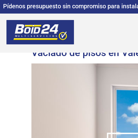
Pídenos presupuesto sin compromiso para instala
Vaciado de pisos en Vale