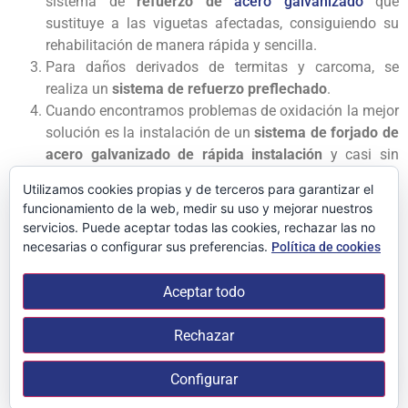
sistema de
refuerzo de
acero galvanizado
que
sustituye a las viguetas afectadas, consiguiendo su
rehabilitación de manera rápida y sencilla.
Para daños derivados de termitas y carcoma, se
realiza un
sistema de refuerzo preflechado
.
Cuando encontramos problemas de oxidación la mejor
solución es la instalación de un
sistema de forjado de
acero galvanizado de rápida instalación
y casi sin
obra. Da igual la altura que tenga el edificio, se
Utilizamos cookies propias y de terceros para garantizar el
adaptan sin problemas.
funcionamiento de la web, medir su uso y mejorar nuestros
servicios. Puede aceptar todas las cookies, rechazar las no
necesarias o configurar sus preferencias.
Política de cookies
Así pues, si
tu edificio presenta algún problema de este tipo
–o consideras que pudiera tenerlo- no lo dudes y ponte en
Aceptar todo
contacto con Boid 24.
Y es que estas patologías
estructurales de los edificios son más frecuentes de lo que
Rechazar
pensamos. Y requieren soluciones rápidas y duraderas.
Trabajos como los que realizamos en nuestra empresa
Configurar
desde hace muchas décadas.