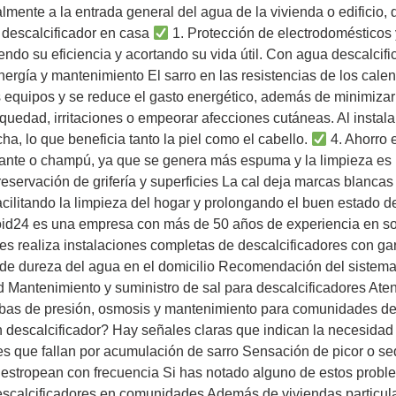
lmente a la entrada general del agua de la vivienda o edificio,
n descalcificador en casa
1. Protección de electrodomésticos 
endo su eficiencia y acortando su vida útil. Con agua descalcific
nergía y mantenimiento El sarro en las resistencias de los ca
os equipos y se reduce el gasto energético, además de minimizar
quedad, irritaciones o empeorar afecciones cutáneas. Al instalar
a, lo que beneficia tanto la piel como el cabello.
4. Ahorro 
zante o champú, ya que se genera más espuma y la limpieza es 
eservación de grifería y superficies La cal deja marcas blancas 
ilitando la limpieza del hogar y prolongando el buen estado de
Boid24 es una empresa con más de 50 años de experiencia en s
les realiza instalaciones completas de descalcificadores con ga
is de dureza del agua en el domicilio Recomendación del sist
ad Mantenimiento y suministro de sal para descalcificadores At
mbas de presión, osmosis y mantenimiento para comunidades de
descalcificador? Hay señales claras que indican la necesidad d
es que fallan por acumulación de sarro Sensación de picor o 
 estropean con frecuencia Si has notado alguno de estos prob
e descalcificadores en comunidades Además de viviendas particul