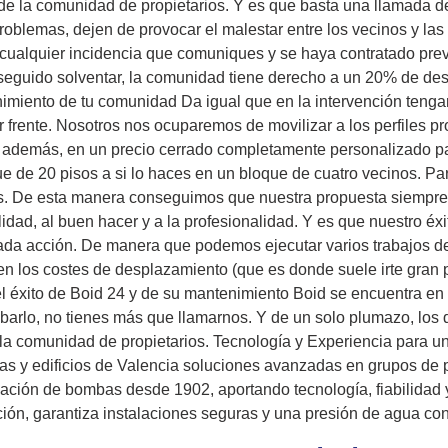
de la comunidad de propietarios. Y es que basta una llamada d
oblemas, dejen de provocar el malestar entre los vecinos y las
cualquier incidencia que comuniques y se haya contratado prev
guido solventar, la comunidad tiene derecho a un 20% de descue
imiento de tu comunidad Da igual que en la intervención tengan 
r frente. Nosotros nos ocuparemos de movilizar a los perfiles 
e, además, en un precio cerrado completamente personalizado 
e de 20 pisos a si lo haces en un bloque de cuatro vecinos. Pa
es. De esta manera conseguimos que nuestra propuesta siempre 
calidad, al buen hacer y a la profesionalidad. Y es que nuestro
ada acción. De manera que podemos ejecutar varios trabajos de
n los costes de desplazamiento (que es donde suele irte gran p
l éxito de Boid 24 y de su mantenimiento Boid se encuentra en 
obarlo, no tienes más que llamarnos. Y de un solo plumazo, los
e la comunidad de propietarios. Tecnología y Experiencia par
as y edificios de Valencia soluciones avanzadas en grupos de
cación de bombas desde 1902, aportando tecnología, fiabilidad 
ción, garantiza instalaciones seguras y una presión de agua c