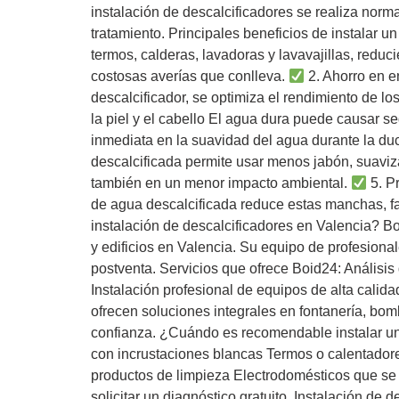
instalación de descalcificadores se realiza norma
tratamiento. Principales beneficios de instalar u
termos, calderas, lavadoras y lavavajillas, reduci
costosas averías que conlleva.
2. Ahorro en e
descalcificador, se optimiza el rendimiento de l
la piel y el cabello El agua dura puede causar se
inmediata en la suavidad del agua durante la duch
descalcificada permite usar menos jabón, suavi
también en un menor impacto ambiental.
5. Pr
de agua descalcificada reduce estas manchas, fac
instalación de descalcificadores en Valencia? 
y edificios en Valencia. Su equipo de profesiona
postventa. Servicios que ofrece Boid24: Anális
Instalación profesional de equipos de alta calid
ofrecen soluciones integrales en fontanería, bo
confianza. ¿Cuándo es recomendable instalar un 
con incrustaciones blancas Termos o calentador
productos de limpieza Electrodomésticos que se
solicitar un diagnóstico gratuito. Instalación d