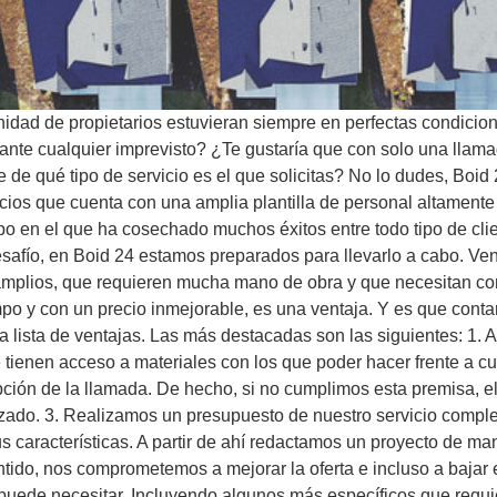
idad de propietarios estuvieran siempre en perfectas condicio
 ante cualquier imprevisto? ¿Te gustaría que con solo una llam
de qué tipo de servicio es el que solicitas? No lo dudes, Boid 
ios que cuenta con una amplia plantilla de personal altamente
po en el que ha cosechado muchos éxitos entre todo tipo de cli
safío, en Boid 24 estamos preparados para llevarlo a cabo. Ven
mplios, que requieren mucha mano de obra y que necesitan con
po y con un precio inmejorable, es una ventaja. Y es que cont
a lista de ventajas. Las más destacadas son las siguientes: 1. A
 tienen acceso a materiales con los que poder hacer frente a c
epción de la llamada. De hecho, si no cumplimos esta premisa, 
alizado. 3. Realizamos un presupuesto de nuestro servicio compl
 características. A partir de ahí redactamos un proyecto de mant
ido, nos comprometemos a mejorar la oferta e incluso a bajar e
uede necesitar. Incluyendo algunos más específicos que requ