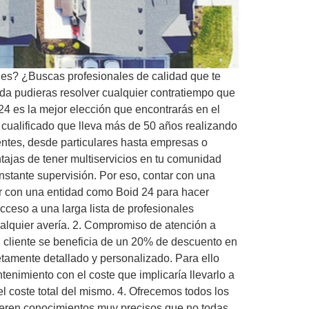
nes? ¿Buscas profesionales de calidad que te
ada pudieras resolver cualquier contratiempo que
24 es la mejor elección que encontrarás en el
 cualificado que lleva más de 50 años realizando
entes, desde particulares hasta empresas o
tajas de tener multiservicios en tu comunidad
stante supervisión. Por eso, contar con una
ar con una entidad como Boid 24 para hacer
cceso a una larga lista de profesionales
ualquier avería. 2. Compromiso de atención a
el cliente se beneficia de un 20% de descuento en
etamente detallado y personalizado. Para ello
enimiento con el coste que implicaría llevarlo a
l coste total del mismo. 4. Ofrecemos todos los
ieren conocimientos muy precisos que no todas