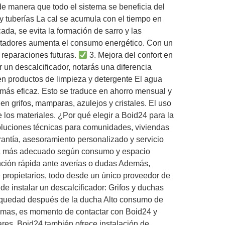
 de manera que todo el sistema se beneficia del
y tuberías La cal se acumula con el tiempo en
ada, se evita la formación de sarro y las
lentadores aumenta el consumo energético. Con un
 reparaciones futuras.
3. Mejora del confort en
 un descalcificador, notarás una diferencia
en productos de limpieza y detergente El agua
más eficaz. Esto se traduce en ahorro mensual y
en grifos, mamparas, azulejos y cristales. El uso
 los materiales. ¿Por qué elegir a Boid24 para la
oluciones técnicas para comunidades, viviendas
rantía, asesoramiento personalizado y servicio
ema más adecuado según consumo y espacio
ención rápida ante averías o dudas Además,
 propietarios, todo desde un único proveedor de
e instalar un descalcificador: Grifos y duchas
sequedad después de la ducha Alto consumo de
lemas, es momento de contactar con Boid24 y
ares, Boid24 también ofrece instalación de